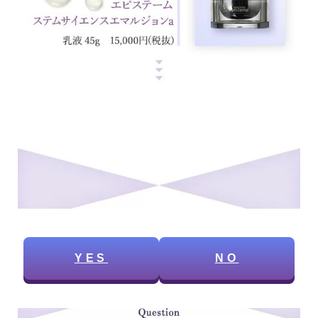
YES
NO